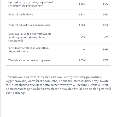
Łączne koszty z tytułu wynagrodzeń i
-5 366
-5 642
świadczeń dla pracowników
Podatek dochodowy
-1 841
-1 492
Podatek od instytucji finansowych
-1 203
-1 290
Dobrowolny wkład w inwestowanie
funduszy w szerzej rozumianą
-93
-103
społeczność
Dywidendy wypłacane wszystkim
0
-3 696
akcjonariuszom
Wartość ekonomiczna zatrzymana
2 530
1 738
Prezentowana wartość zatrzymana stanowi kwotę pozostałą po podziale
wygenerowanej wartości ekonomicznej pomiędzy interesariuszy firmy. Kwota
ta nie jest zbieżna z zyskiem netto prezentowanym w Rachunku Zysków i Strat,
ponieważ uwzględnia również wypłacone dywidendy (jako podzieloną wartość
ekonomiczną).