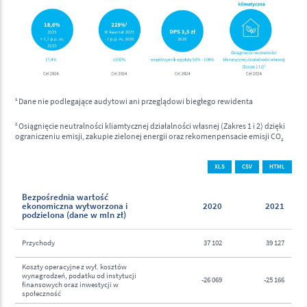
1
Dane nie podlegające audytowi ani przeglądowi biegłego rewidenta
2
Osiągnięcie neutralności kliamtycznej działalności własnej (Zakres 1 i 2) dzięki
ograniczeniu emisji, zakupie zielonej energii oraz rekomenpensacie emisji CO
2
XLS
CSV
HTML
Bezpośrednia wartość
ekonomiczna wytworzona i
2020
2021
podzielona (dane w mln zł)
Przychody
37 102
39 127
Koszty operacyjne z wył. kosztów
wynagrodzeń, podatku od instytucji
-26 069
-25 166
finansowych oraz inwestycji w
społeczność