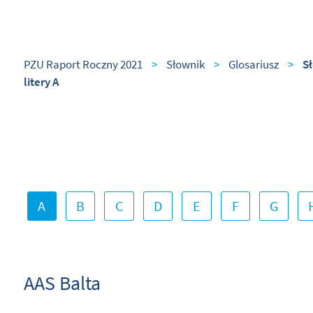
PZU Raport Roczny 2021
>
Słownik
>
Glosariusz
>
S
litery A
A
B
C
D
E
F
G
AAS Balta