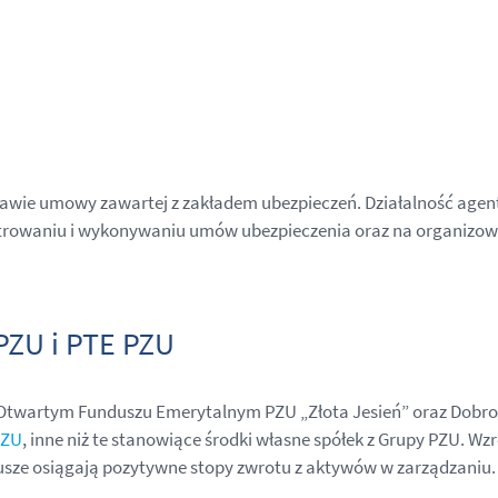
awie umowy zawartej z zakładem ubezpieczeń. Działalność agentó
trowaniu i wykonywaniu umów ubezpieczenia oraz na organizowan
PZU i PTE PZU
Otwartym Funduszu Emerytalnym PZU „Złota Jesień” oraz Dob
PZU
, inne niż te stanowiące środki własne spółek z Grupy PZU. 
dusze osiągają pozytywne stopy zwrotu z aktywów w zarządzaniu.