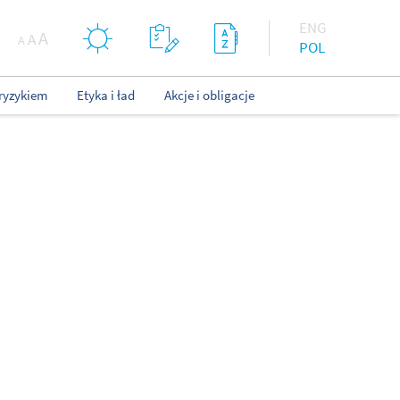
ENG
A
A
A
POL
ryzykiem
Etyka i ład
Akcje i obligacje