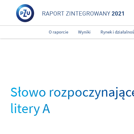
2021
RAPORT ZINTEGROWANY
O raporcie
Wyniki
Rynek i działalno
Słowo rozpoczynające
litery A