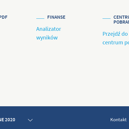
PDF
FINANSE
CENTR
POBRA
Analizator
Przejdź do
wyników
centrum p
Kontakt
E 2020
E 2019