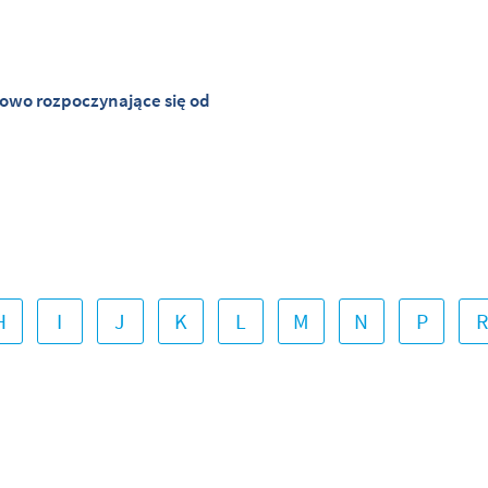
łowo rozpoczynające się od
H
I
J
K
L
M
N
P