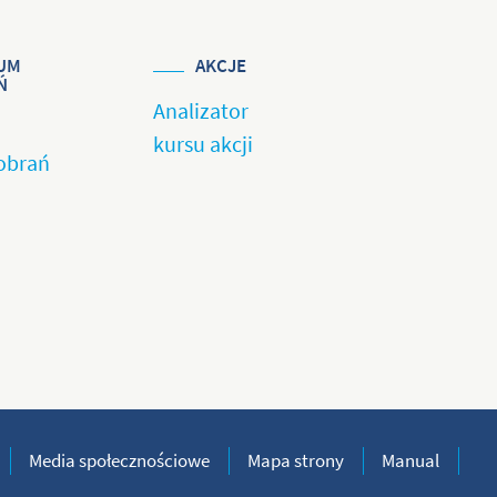
UM
AKCJE
Ń
Analizator
kursu akcji
obrań
Media społecznościowe
Mapa strony
Manual