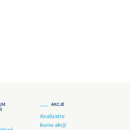
UM
AKCJE
Ń
Analizator
kursu akcji
obrań