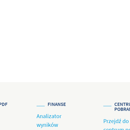
PDF
FINANSE
CENTR
POBRA
Analizator
Przejdź do
wyników
centrum p