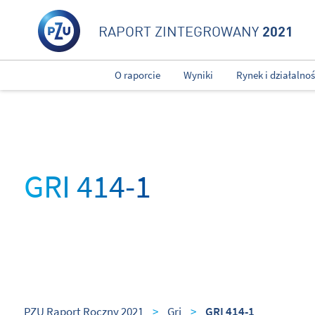
2021
RAPORT ZINTEGROWANY
O raporcie
Wyniki
Rynek i działalno
GRI 414-1
PZU Raport Roczny 2021
>
Gri
>
GRI 414-1