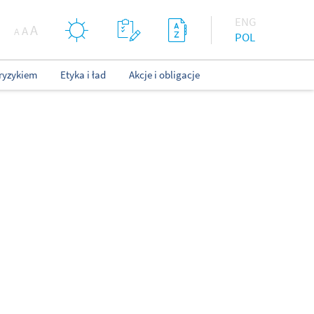
ENG
A
A
A
POL
ryzykiem
Etyka i ład
Akcje i obligacje