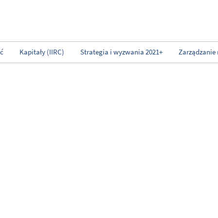
ść
Kapitały (IIRC)
Strategia i wyzwania 2021+
Zarządzanie 