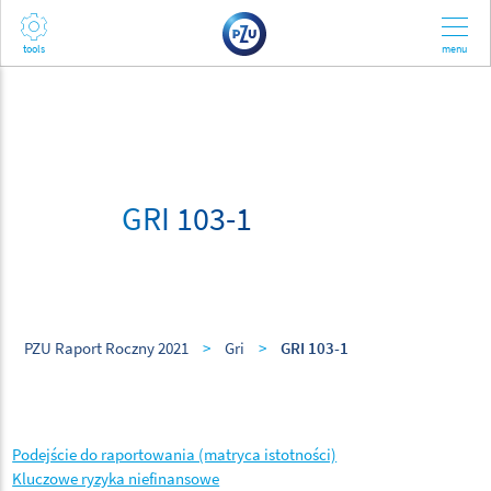
GRI 103-1
PZU Raport Roczny 2021
>
Gri
>
GRI 103-1
Podejście do raportowania (matryca istotności)
Kluczowe ryzyka niefinansowe