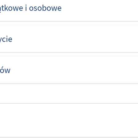
ątkowe i osobowe
ycie
rów