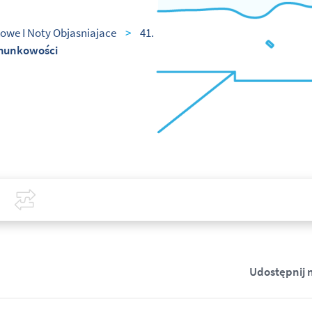
owe I Noty Objasniajace
>
41.
chunkowości
Covid-19
Porównaj
Udostępnij 