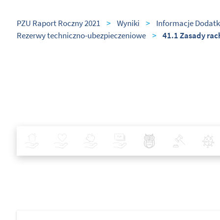
PZU Raport Roczny 2021
>
Wyniki
>
Informacje Dodatk
Rezerwy techniczno-ubezpieczeniowe
>
41.1 Zasady ra
Ubezpieczenia
Zdrowie
Inwestycje
Bankowość
Najlepsze Praktyki
Polityka