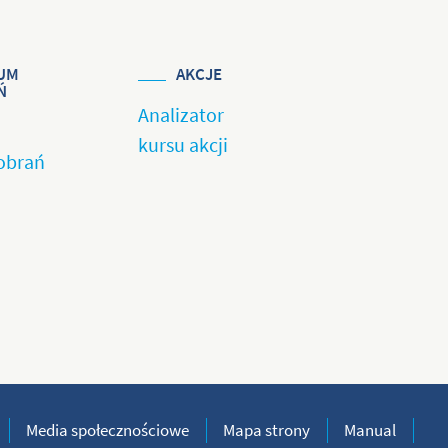
UM
AKCJE
Ń
Analizator
kursu akcji
obrań
Media społecznościowe
Mapa strony
Manual