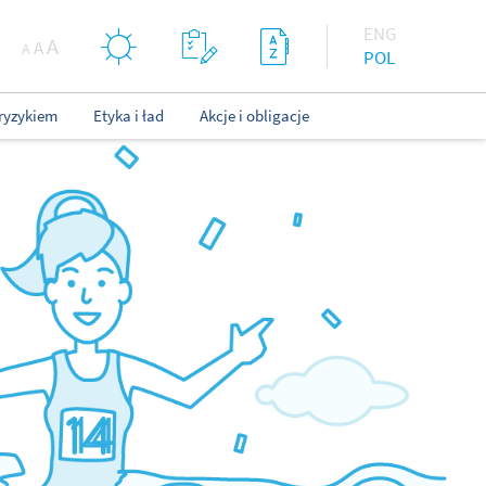
ENG
A
A
A
POL
ryzykiem
Etyka i ład
Akcje i obligacje