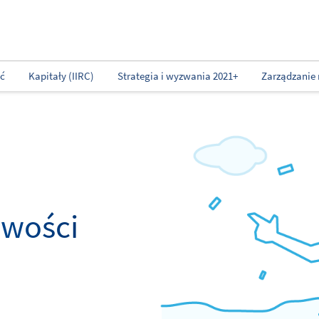
ść
Kapitały (IIRC)
Strategia i wyzwania 2021+
Zarządzanie 
owości