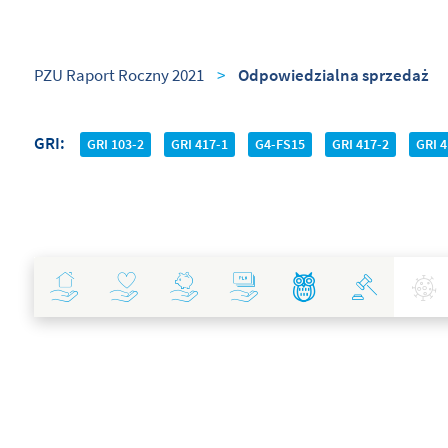
PZU Raport Roczny 2021
>
Odpowiedzialna sprzedaż
GRI
GRI 103-2
GRI 417-1
G4-FS15
GRI 417-2
GRI 4
Ubezpieczenia
Zdrowie
Inwestycje
Bankowość
Najlepsze Praktyki
Polityka