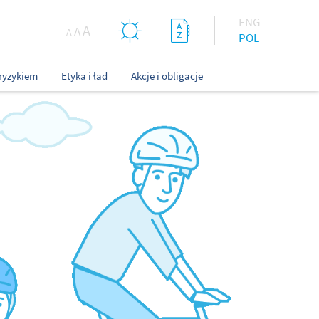
ENG
A
A
A
POL
ryzykiem
Etyka i ład
Akcje i obligacje