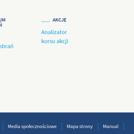
UM
AKCJE
Ń
Analizator
kursu akcji
obrań
Media społecznościowe
Mapa strony
Manual