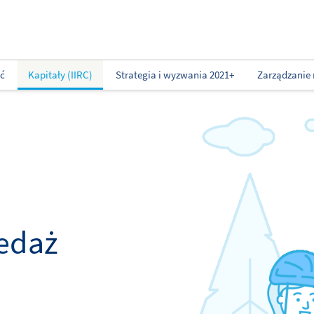
ść
Kapitały (IIRC)
Strategia i wyzwania 2021+
Zarządzanie 
edaż