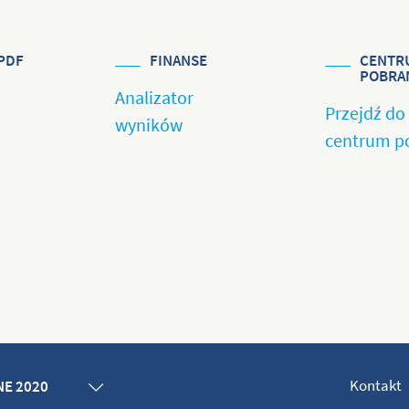
PDF
FINANSE
CENTR
POBRA
Analizator
Przejdź do
wyników
centrum p
Kontakt
E 2020
E 2019