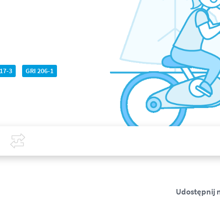
17-3
GRI 206-1
Covid-19
Porównaj
Udostępnij 