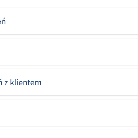
eń
ń z klientem