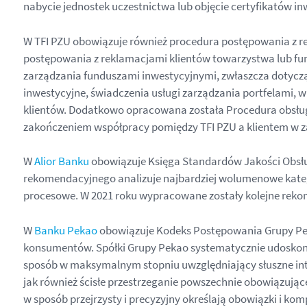
nabycie jednostek uczestnictwa lub objęcie certyfikatów i
W TFI PZU obowiązuje również procedura postępowania z re
postępowania z reklamacjami klientów towarzystwa lub fund
zarządzania funduszami inwestycyjnymi, zwłaszcza dotycz
inwestycyjne, świadczenia usługi zarządzania portfelami, 
klientów. Dodatkowo opracowana została Procedura obsługi
zakończeniem współpracy pomiędzy TFI PZU a klientem w za
W
Alior Banku
obowiązuje Księga Standardów Jakości Obsług
rekomendacyjnego analizuje najbardziej wolumenowe kategor
procesowe. W 2021 roku wypracowane zostały kolejne rekom
W
Banku Pekao
obowiązuje Kodeks Postępowania Grupy Peka
konsumentów. Spółki Grupy Pekao systematycznie udoskonal
sposób w maksymalnym stopniu uwzględniający słuszne int
jak również ścisłe przestrzeganie powszechnie obowiązuj
w sposób przejrzysty i precyzyjny określają obowiązki i k