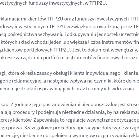
nwestycyjnych funduszy inwestycyjnych, w TFI PZU.
klamacjami klientów TFI PZU oraz funduszy inwestycyjnych TFI 
uszy inwestycyjnych TFI PZU w związku z prowadzoną przez TFI 
ącą pośrednictwa w zbywaniu i odkupywaniu jednostek uczestnic
w których skład wchodzi jeden lub większa liczba instrumentów f
 klientów portfelowych TFI PZU. Jest to dokument wewnętrzny, k
kresie zarządzania portfelem instrumentów finansowych oraz cz
i, która określa zasady obsługi klienta indywidualnego i klien
ie reklamacyjne, a następnie wpływa na czynniki, które do nie
endacje działań usprawniających oraz terminy ich wdrożenia.
o. Zgodnie z jego postanowieniami niedopuszczalne jest stoso
ają procedury i podejmują niezbędne działania, by na reklamac
eresy klientów. Zapewniają to regulacje wewnętrzne dotyczące 
ącego prawa. Szczegółowe procedury operacyjne dotyczące zarzą
ompetencje, niezbędne do spełnienia wymogów rozpatrywania rekl