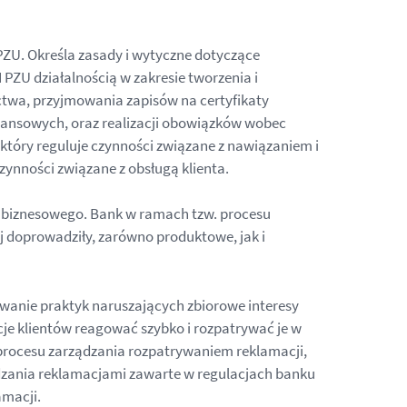
PZU. Określa zasady i wytyczne dotyczące
PZU działalnością w zakresie tworzenia i
twa, przyjmowania zapisów na certyfikaty
inansowych, oraz realizacji obowiązków wobec
tóry reguluje czynności związane z nawiązaniem i
ynności związane z obsługą klienta.
ta biznesowego. Bank w ramach tzw. procesu
j doprowadziły, zarówno produktowe, jak i
wanie praktyk naruszających zbiorowe interesy
je klientów reagować szybko i rozpatrywać je w
procesu zarządzania rozpatrywaniem reklamacji,
dzania reklamacjami zawarte w regulacjach banku
amacji.