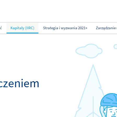
ść
Kapitały (IIRC)
Strategia i wyzwania 2021+
Zarządzanie 
czeniem