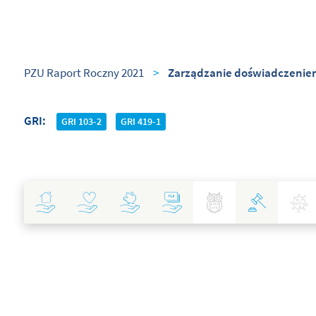
PZU Raport Roczny 2021
>
Zarządzanie doświadczeniem
GRI
GRI 103-2
GRI 419-1
Ubezpieczenia
Zdrowie
Inwestycje
Bankowość
Najlepsze Praktyki
Polityka