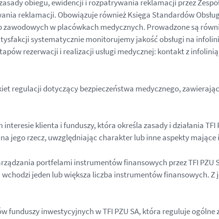
ady obiegu, ewidencji i rozpatrywania reklamacji przez Zespół 
wania reklamacji. Obowiązuje również Księga Standardów Obsług
 zawodowych w placówkach medycznych. Prowadzone są również 
ysfakcji systematycznie monitorujemy jakość obsługi na infol
pów rezerwacji i realizacji usługi medycznej: kontakt z infolini
iet regulacji dotyczący bezpieczeństwa medycznego, zawierając
 interesie klienta i funduszy, która określa zasady i działania T
 na jego rzecz, uwzględniając charakter lub inne aspekty mające
ządzania portfelami instrumentów finansowych przez TFI PZU SA
h wchodzi jeden lub większa liczba instrumentów finansowych. Z j
ów funduszy inwestycyjnych w TFI PZU SA, która reguluje ogólne