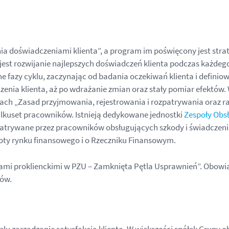
a doświadczeniami klienta”, a program im poświęcony jest strate
 jest rozwijanie najlepszych doświadczeń klienta podczas każdego
 fazy cyklu, zaczynając od badania oczekiwań klienta i defini
nia klienta, aż po wdrażanie zmian oraz stały pomiar efektów. 
ach „Zasad przyjmowania, rejestrowania i rozpatrywania oraz r
kilkuset pracowników. Istnieją dedykowane jednostki
Zespoły Obsł
patrywane przez pracowników obsługujących szkody i świadczenia.
oty rynku finansowego i o Rzeczniku Finansowym.
wami proklienckimi w PZU – Zamknięta Pętla Usprawnień”. Obowi
tów.