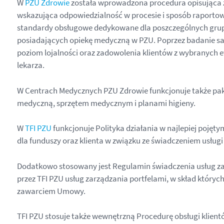
W
PZU Zdrowie
została wprowadzona procedura opisująca zas
wskazująca odpowiedzialność w procesie i sposób raporto
standardy obsługowe dedykowane dla poszczególnych grup
posiadających opiekę medyczną w PZU. Poprzez badanie sat
poziom lojalności oraz zadowolenia klientów z wybranych eta
lekarza.
W Centrach Medycznych PZU Zdrowie funkcjonuje także pak
medyczną, sprzętem medycznym i planami higieny.
W
TFI PZU
funkcjonuje Polityka działania w najlepiej pojętym
dla funduszy oraz klienta w związku ze świadczeniem usługi
Dodatkowo stosowany jest Regulamin świadczenia usług zar
przez TFI PZU usług zarządzania portfelami, w skład któryc
zawarciem Umowy.
TFI PZU stosuje także wewnętrzną Procedurę obsługi klient