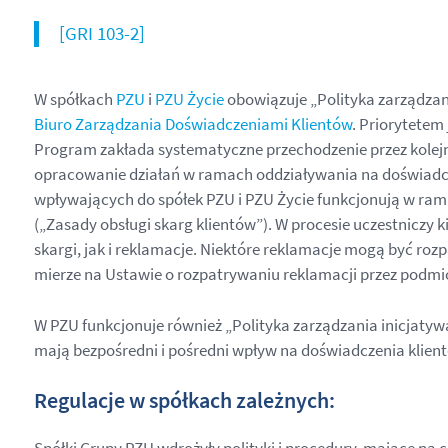
[GRI 103-2]
W spółkach
PZU
i
PZU Życie
obowiązuje „Polityka zarządzani
Biuro Zarządzania Doświadczeniami Klientów
. Priorytetem
Program zakłada systematyczne przechodzenie przez kolejne
opracowanie działań w ramach oddziaływania na doświadcze
wpływających do spółek PZU i PZU Życie funkcjonują w ram
(„Zasady obsługi skarg klientów”). W procesie uczestniczy 
skargi, jak i reklamacje. Niektóre reklamacje mogą być roz
mierze na Ustawie o rozpatrywaniu reklamacji przez podmi
W PZU funkcjonuje również „Polityka zarządzania inicjaty
mają bezpośredni i pośredni wpływ na doświadczenia klien
Regulacje w spółkach zależnych: