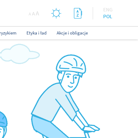
ENG
A
A
A
POL
ryzykiem
Etyka i ład
Akcje i obligacje