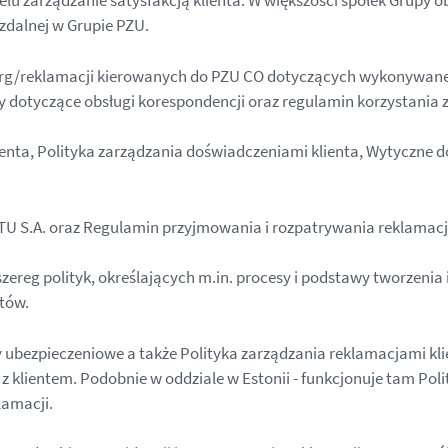
celu zarządzanie satysfakcją klienta. W większości spółek Grupy
zdalnej w Grupie PZU.
g/reklamacji kierowanych do PZU CO dotyczących wykonywanej p
y dotyczące obsługi korespondencji oraz regulamin korzystania 
klienta, Polityka zarządzania doświadczeniami klienta, Wytyczne
U S.A. oraz Regulamin przyjmowania i rozpatrywania reklamacji
ereg polityk, określających m.in. procesy i podstawy tworzenia
ntów.
y ubezpieczeniowe a także Polityka zarządzania reklamacjami kl
z klientem. Podobnie w oddziale w Estonii - funkcjonuje tam Pol
lamacji.