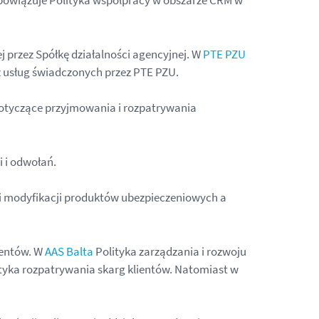
 obowiązuje Polityka współpracy w obszarze CRM w
rzez Spółkę działalności agencyjnej. W
PTE PZU
z usług świadczonych przez PTE PZU.
 dotyczące przyjmowania i rozpatrywania
 i odwołań.
 i modyfikacji produktów ubezpieczeniowych a
ientów. W
AAS Balta
Polityka zarządzania i rozwoju
ityka rozpatrywania skarg klientów. Natomiast w