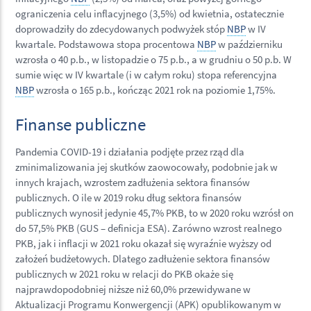
ograniczenia celu inflacyjnego (3,5%) od kwietnia, ostatecznie
doprowadziły do zdecydowanych podwyżek stóp
NBP
w IV
kwartale. Podstawowa stopa procentowa
NBP
w październiku
wzrosła o 40 p.b., w listopadzie o 75 p.b., a w grudniu o 50 p.b. W
sumie więc w IV kwartale (i w całym roku) stopa referencyjna
NBP
wzrosła o 165 p.b., kończąc 2021 rok na poziomie 1,75%.
Finanse publiczne
Pandemia COVID-19 i działania podjęte przez rząd dla
zminimalizowania jej skutków zaowocowały, podobnie jak w
innych krajach, wzrostem zadłużenia sektora finansów
publicznych. O ile w 2019 roku dług sektora finansów
publicznych wynosił jedynie 45,7% PKB, to w 2020 roku wzrósł on
do 57,5% PKB (GUS – definicja ESA). Zarówno wzrost realnego
PKB, jak i inflacji w 2021 roku okazał się wyraźnie wyższy od
założeń budżetowych. Dlatego zadłużenie sektora finansów
publicznych w 2021 roku w relacji do PKB okaże się
najprawdopodobniej niższe niż 60,0% przewidywane w
Aktualizacji Programu Konwergencji (APK) opublikowanym w