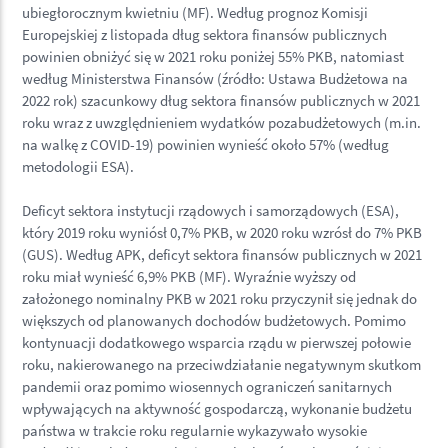
ubiegłorocznym kwietniu (MF). Według prognoz Komisji
Europejskiej z listopada dług sektora finansów publicznych
powinien obniżyć się w 2021 roku poniżej 55% PKB, natomiast
według Ministerstwa Finansów (źródło: Ustawa Budżetowa na
2022 rok) szacunkowy dług sektora finansów publicznych w 2021
roku wraz z uwzględnieniem wydatków pozabudżetowych (m.in.
na walkę z COVID-19) powinien wynieść około 57% (według
metodologii ESA).
Deficyt sektora instytucji rządowych i samorządowych (ESA),
który 2019 roku wyniósł 0,7% PKB, w 2020 roku wzrósł do 7% PKB
(GUS). Według APK, deficyt sektora finansów publicznych w 2021
roku miał wynieść 6,9% PKB (MF). Wyraźnie wyższy od
założonego nominalny PKB w 2021 roku przyczynił się jednak do
większych od planowanych dochodów budżetowych. Pomimo
kontynuacji dodatkowego wsparcia rządu w pierwszej połowie
roku, nakierowanego na przeciwdziałanie negatywnym skutkom
pandemii oraz pomimo wiosennych ograniczeń sanitarnych
wpływających na aktywność gospodarczą, wykonanie budżetu
państwa w trakcie roku regularnie wykazywało wysokie