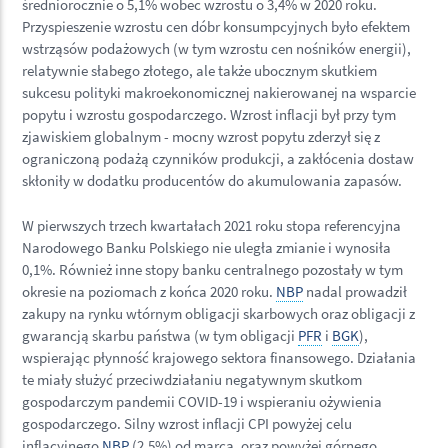
średniorocznie o 5,1% wobec wzrostu o 3,4% w 2020 roku.
Przyspieszenie wzrostu cen dóbr konsumpcyjnych było efektem
wstrząsów podażowych (w tym wzrostu cen nośników energii),
relatywnie słabego złotego, ale także ubocznym skutkiem
sukcesu polityki makroekonomicznej nakierowanej na wsparcie
popytu i wzrostu gospodarczego. Wzrost inflacji był przy tym
zjawiskiem globalnym - mocny wzrost popytu zderzył się z
ograniczoną podażą czynników produkcji, a zakłócenia dostaw
skłoniły w dodatku producentów do akumulowania zapasów.
W pierwszych trzech kwartałach 2021 roku stopa referencyjna
Narodowego Banku Polskiego nie uległa zmianie i wynosiła
0,1%. Również inne stopy banku centralnego pozostały w tym
okresie na poziomach z końca 2020 roku.
NBP
nadal prowadził
zakupy na rynku wtórnym obligacji skarbowych oraz obligacji z
gwarancją skarbu państwa (w tym obligacji
PFR
i
BGK
),
wspierając płynność krajowego sektora finansowego. Działania
te miały służyć przeciwdziałaniu negatywnym skutkom
gospodarczym pandemii COVID-19 i wspieraniu ożywienia
gospodarczego. Silny wzrost inflacji CPI powyżej celu
inflacyjnego
NBP
(2,5%) od marca, oraz powyżej górnego