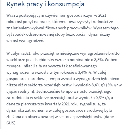
Rynek pracy i konsumpcja
Wraz z postępującym ożywieniem gospodarczym w 2021
roku rósł popyt na pracę, któremu towarzyszyły trudności ze
znalezieniem wykwalifikowanych pracowników. Wyrazem tego
był spadek odsezonowanej stopy bezrobocia i dynamiczny
wzrost wynagrodzeń.
W całym 2021 roku przeciętne miesięczne wynagrodzenie brutto
w sektorze przedsiębiorstw wzrosło nominalnie o 8,8%. Wobec
rosnącej inflacji siła nabywcza tak zdefiniowanego
wynagrodzenia wzrosła w tym okresie o 3,4% r/r. W całej
gospodarce narodowej tempo wzrostu wynagrodzeń było nieco
niższe niż w sektorze przedsiębiorstw i wyniosło 8,4% r/r (3% r/r w
ujęciu realnym). Jednocześnie tempo wzrostu przeciętnego
zatrudnienia w sektorze przedsiębiorstw wyniosło 0,3% r/r, a
dane za pierwsze trzy kwartały 2021 roku sygnalizują, że
dynamika zatrudnienia w całej gospodarce narodowej była
zbliżona do obserwowanej w sektorze przedsiębiorstw (dane
GUS).