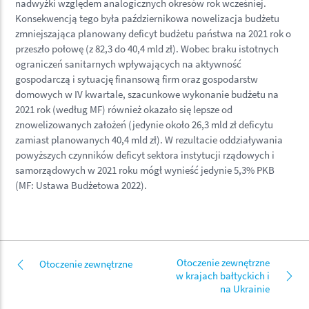
nadwyżki względem analogicznych okresów rok wcześniej.
Konsekwencją tego była październikowa nowelizacja budżetu
zmniejszająca planowany deficyt budżetu państwa na 2021 rok o
przeszło połowę (z 82,3 do 40,4 mld zł). Wobec braku istotnych
ograniczeń sanitarnych wpływających na aktywność
gospodarczą i sytuację finansową firm oraz gospodarstw
domowych w IV kwartale, szacunkowe wykonanie budżetu na
2021 rok (według MF) również okazało się lepsze od
znowelizowanych założeń (jedynie około 26,3 mld zł deficytu
zamiast planowanych 40,4 mld zł). W rezultacie oddziaływania
powyższych czynników deficyt sektora instytucji rządowych i
samorządowych w 2021 roku mógł wynieść jedynie 5,3% PKB
(MF: Ustawa Budżetowa 2022).
Otoczenie zewnętrzne
Otoczenie zewnętrzne
w krajach bałtyckich i
na Ukrainie