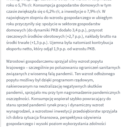
roku o 5,7% r/r. Konsumpcja gospodarstw domowych w tym
czasie zwiększyła się o 6,2% r/r, a inwestycje o 7,9% r/r. W
największym stopniu do wzrostu gospodarczego w ubiegłym
roku przyczyniły się: spożycie w sektorze gospodarstw
domowych (do dynamiki PKB dodało 3,4 p.p.), przyrost
rzeczowych środków obrotowych (+2,7 p.p.), nakłady brutto na
środki trwałe (+1,3 p.p.). Ujemna była natomiast kontrybucja
eksportu netto, który odjął 1,9 p.p. od wzrostu PKB.
Wzrostowi gospodarczemu sprzyjał silny wzrost popytu
krajowego – szczególnie po poluzowaniu ograniczeń sanitarnych
związanych z wiosenną falą pandemii. Ten wzrost odłożonego
popytu możliwy był dzięki programom rządowym,
nakierowanym na neutralizację negatywnych skutków
pandemii, sprzyjało mu przy tym nagromadzenie pandemicznych
oszczędności. Konsumpcję wspierał szybko powracający do
stanu sprzed pandemii rynek pracy i dynamiczny wzrost
wynagrodzeń, a wzrostowi inwestycji przedsiębiorstw sprzyjała
ich dobra sytuacja finansowa, perspektywa ożywienia
gospodarczego i wysoki poziom wykorzystania zdolności