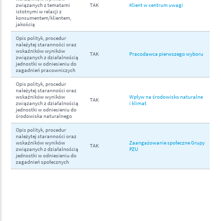
związanych z tematami
TAK
Klient w centrum uwagi
istotnymi w relacji z
konsumentem/klientem,
jakością
Opis polityk, procedur
należytej staranności oraz
wskaźników wyników
TAK
Pracodawca pierwszego wyboru
związanych z działalnością
jednostki w odniesieniu do
zagadnień pracowniczych
Opis polityk, procedur
należytej staranności oraz
wskaźników wyników
Wpływ na środowisko naturalne
TAK
związanych z działalnością
i klimat
jednostki w odniesieniu do
środowiska naturalnego
Opis polityk, procedur
należytej staranności oraz
wskaźników wyników
Zaangażowanie społeczne Grupy
TAK
związanych z działalnością
PZU
jednostki w odniesieniu do
zagadnień społecznych