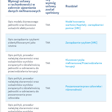
Wymogi ustawy
wymóg
o rachunkowości w
ustawy
Rozdział
zakresie ujawniania
został
danych niefinansowych
spełniony
Opis modelu biznesowego
Model tworzenia
jednostki oraz kluczowe
TAK
wartości/Kapitały - zarządzanie i
wskaźniki efektywności
pomiar [IIRC]
Opis zarządzania ryzykami
zidentyfikowanymi jako
TAK
Zarządzanie ryzykiem [IIRC]
istotne
Opis polityk, procedur
należytej staranności oraz
Kluczowe ryzyka
wskaźników wyników
TAK
niefinansowe/Przeciwdziałanie
związanych z działalnością
korupcji
jednostki w odniesieniu do
przeciwdziałania korupcji
Opis polityk, procedur
należytej staranności oraz
wskaźników wyników
Poszanowanie praw człowieka i
związanych z działalnością
TAK
różnorodność
jednostki w odniesieniu do
poszanowania praw
człowieka
Opis polityk, procedur
należytej staranności oraz
wskaźników wyników