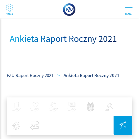
Ankieta Raport Roczny 2021
PZU Raport Roczny 2021
>
Ankieta Raport Roczny 2021
Ubezpieczenia
Zdrowie
Inwestycje
Bankowość
Najlepsze Praktyki
Polityka
Covid-19
Porównaj
Zin