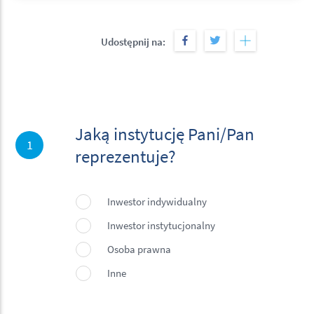
Udostępnij na:
Jaką instytucję Pani/Pan
Jaką instytucję Pani/Pan reprezentuje?
*
1
reprezentuje?
Inwestor indywidualny
Inwestor instytucjonalny
Osoba prawna
Inne