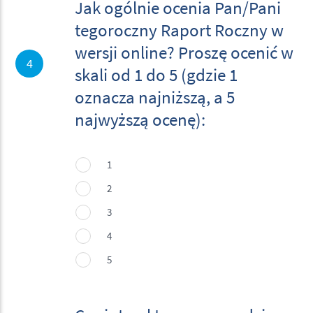
Jak ogólnie ocenia Pan/Pani
Jak ogólnie ocenia Pan/Pani tegoroczny Raport Roczny w wersji online? Proszę
ocenić w skali od 1 do 5 (gdzie 1 oznacza najniższą, a 5 najwyższą ocenę):
*
tegoroczny Raport Roczny w
wersji online? Proszę ocenić w
4
skali od 1 do 5 (gdzie 1
oznacza najniższą, a 5
najwyższą ocenę):
1
2
3
4
5
Czy interaktywne narzędzia dostępne w raporcie: analizator kursu akcji oraz