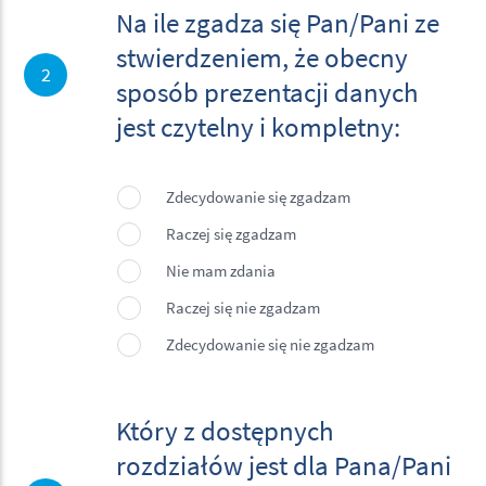
Na ile zgadza się Pan/Pani ze
Na ile zgadza się Pan/Pani ze stwierdzeniem, że obecny sposób prezentacji
danych jest czytelny i kompletny:
*
stwierdzeniem, że obecny
2
sposób prezentacji danych
jest czytelny i kompletny:
Zdecydowanie się zgadzam
Raczej się zgadzam
Nie mam zdania
Raczej się nie zgadzam
Zdecydowanie się nie zgadzam
Który z dostępnych
Który z dostępnych rozdziałów jest dla Pana/Pani najbardziej wartościowy ze
względu na zawarte informacje:
*
rozdziałów jest dla Pana/Pani