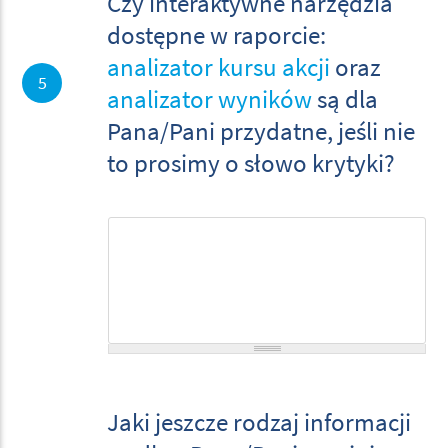
Czy interaktywne narzędzia
analizator wyników są dla Pana/Pani przydatne, jeśli nie to prosimy o słowo
dostępne w raporcie:
krytyki?
*
analizator kursu akcji
oraz
5
analizator wyników
są dla
Pana/Pani przydatne, jeśli nie
to prosimy o słowo krytyki?
Jaki jeszcze rodzaj informacji
Jaki jeszcze rodzaj informacji według Pana/Pani powinien się znaleźć w
przyszłorocznym raporcie? Inne uwagi do raportu?
*