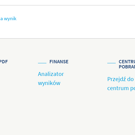
na wynik
PDF
FINANSE
CENTR
POBRA
Analizator
Przejdź do
wyników
centrum p