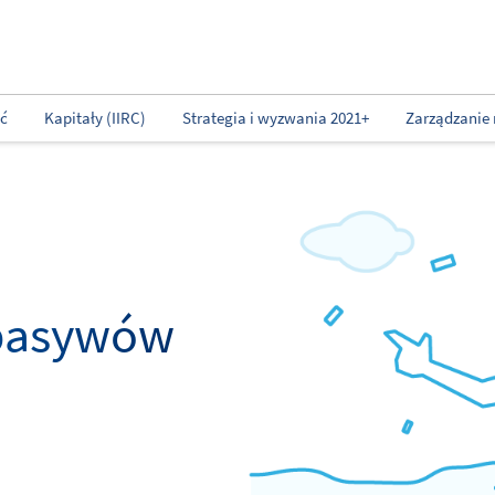
ść
Kapitały (IIRC)
Strategia i wyzwania 2021+
Zarządzanie 
 pasywów