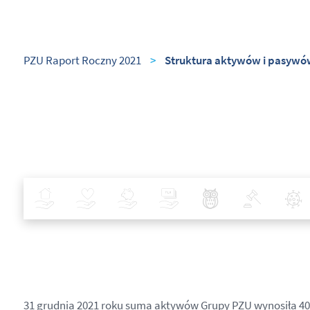
PZU Raport Roczny 2021
>
Struktura aktywów i pasywó
Ubezpieczenia
Zdrowie
Inwestycje
Bankowość
Najlepsze Praktyki
Polityka
31 grudnia 2021 roku suma aktywów Grupy PZU wynosiła 402 