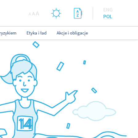
ENG
A
A
A
POL
ryzykiem
Etyka i ład
Akcje i obligacje