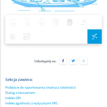
Ubezpieczenia
Zdrowie
Inwestycje
Bankowość
Najlepsze Praktyki
Polityka
Covid-19
Porównaj
Zin
Udostępnij na:
Sekcja zawiera:
Podejście do raportowania (matryca istotności)
Dialog z otoczeniem
Indeks GRI
Indeks zgodności z wytycznymi IIRC