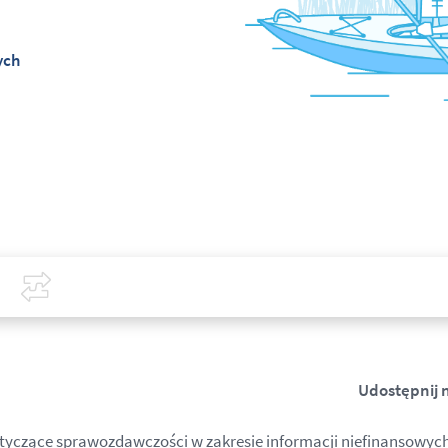
ych
Covid-19
Porównaj
Udostępnij 
tyczące sprawozdawczości w zakresie informacji niefinansowyc