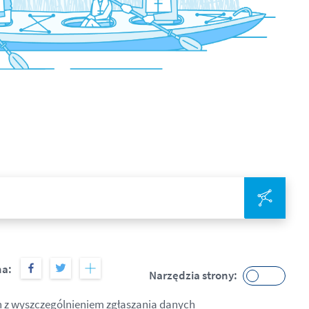
Zinte
na:
Narzędzia strony:
h z wyszczególnieniem zgłaszania danych