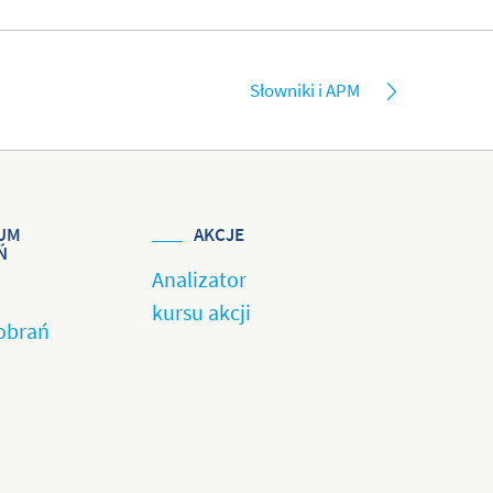
Słowniki i APM
UM
AKCJE
Ń
Analizator
kursu akcji
obrań