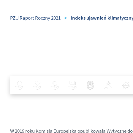
PZU Raport Roczny 2021
>
Indeks ujawnień klimatyczn
Ubezpieczenia
Zdrowie
Inwestycje
Bankowość
Najlepsze Praktyki
Polityka
W 2019 roku Komisja Europejska opublikowała Wytyczne do