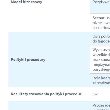
Model biznesowy
Pozytywny
Scenarius
biznesoweg
scenarius
Opis polit
do łagodz
Wyznaczon
wszelkie 
Polityki i procedury
oraz sposó
międzynar
paryskieg
Rola kadry
zarządzan
Rezultaty stosowania polityk i procedur
j.w.
Proces ide