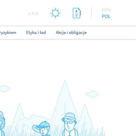
ENG
A
A
A
POL
ryzykiem
Etyka i ład
Akcje i obligacje