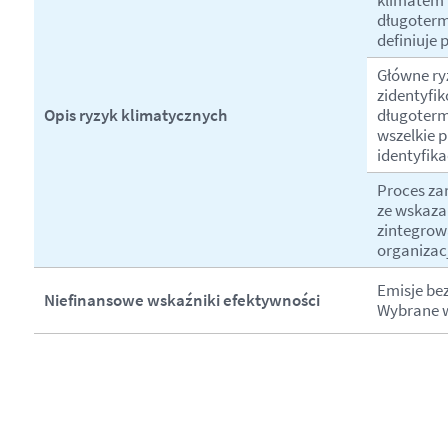
klimatem w
długoterm
definiuje 
Główne ry
zidentyfik
Opis ryzyk klimatycznych
długoterm
wszelkie p
identyfikac
Proces za
ze wskaza
zintegrow
organizacj
Emisje be
Niefinansowe wskaźniki efektywności
Wybrane w