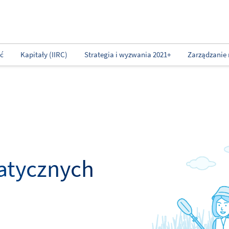
ść
Kapitały (IIRC)
Strategia i wyzwania 2021+
Zarządzanie 
atycznych