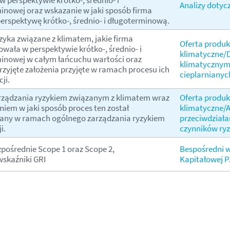
 perspektywie krótko-, średnio- i
Analizy dotyc
inowej oraz wskazanie w jaki sposób firma
perspektywę krótko-, średnio- i długoterminową.
zyka związane z klimatem, jakie firma
Oferta produ
owała w perspektywie krótko-, średnio- i
klimatyczne/D
inowej w całym łańcuchu wartości oraz
klimatycznym 
rzyjęte założenia przyjęte w ramach procesu ich
cieplarnianyc
ji.
rządzania ryzykiem związanym z klimatem wraz
Oferta produ
niem w jaki sposób proces ten został
klimatyczne/A
any w ramach ogólnego zarządzania ryzykiem
przeciwdziała
i.
czynników ry
zpośrednie Scope 1 oraz Scope 2,
Bespośredni 
skaźniki GRI
Kapitałowej 