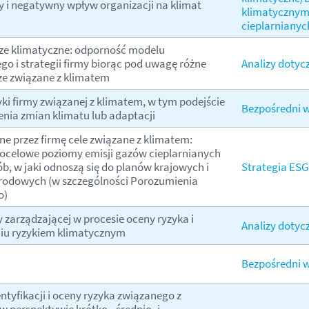
 i negatywny wpływ organizacji na klimat
klimatycznym 
cieplarnianyc
ze klimatyczne: odporność modelu
o i strategii firmy biorąc pod uwagę różne
Analizy dotyc
ze związane z klimatem
yki firmy związanej z klimatem, w tym podejście
Bezpośredni 
enia zmian klimatu lub adaptacji
e przez firmę cele związane z klimatem:
docelowe poziomy emisji gazów cieplarnianych
b, w jaki odnoszą się do planów krajowych i
Strategia ESG
odowych (w szczególności Porozumienia
o)
 zarządzającej w procesie oceny ryzyka i
Analizy dotyc
iu ryzykiem klimatycznym
Bezpośredni 
ntyfikacji i oceny ryzyka związanego z