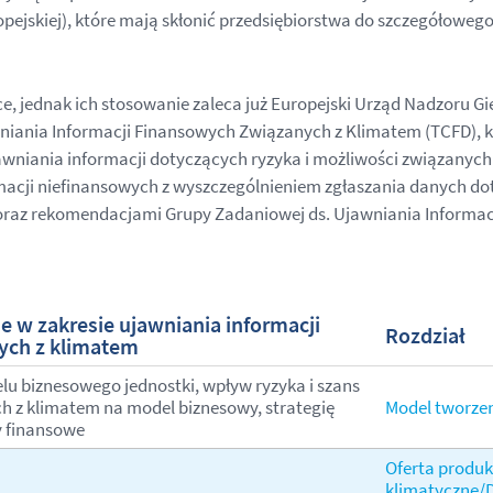
opejskiej), które mają skłonić przedsiębiorstwa do szczegółow
ące, jednak ich stosowanie zaleca już Europejski Urząd Nadzoru
niania Informacji Finansowych Związanych z Klimatem (TCFD), k
jawniania informacji dotyczących ryzyka i możliwości związanyc
macji niefinansowych z wyszczególnieniem zgłaszania danych do
raz rekomendacjami Grupy Zadaniowej ds. Ujawniania Informac
 w zakresie ujawniania informacji
Rozdział
ych z klimatem
lu biznesowego jednostki, wpływ ryzyka i szans
h z klimatem na model biznesowy, strategię
Model tworzeni
y finansowe
Oferta produ
klimatyczne/D