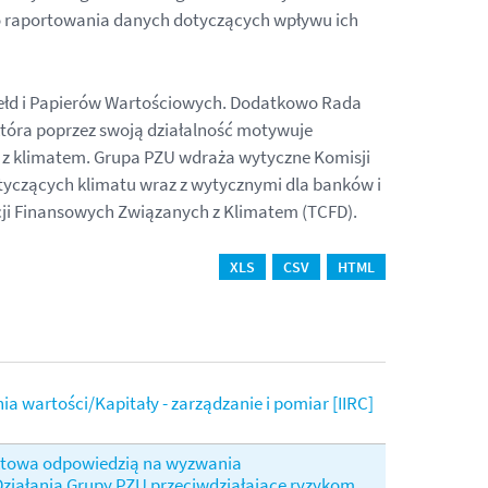
ego raportowania danych dotyczących wpływu ich
 Giełd i Papierów Wartościowych. Dodatkowo Rada
tóra poprzez swoją działalność motywuje
h z klimatem. Grupa PZU wdraża wytyczne Komisji
tyczących klimatu wraz z wytycznymi dla banków i
ji Finansowych Związanych z Klimatem (TCFD).
XLS
CSV
HTML
a wartości/Kapitały - zarządzanie i pomiar [IIRC]
ktowa odpowiedzią na wyzwania
ziałania Grupy PZU przeciwdziałające ryzykom