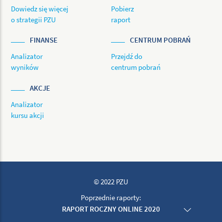
Dowiedz się więcej
Pobierz
o strategii PZU
raport
FINANSE
CENTRUM POBRAŃ
Analizator
Przejdź do
wyników
centrum pobrań
AKCJE
Analizator
kursu akcji
© 2022 PZU
Poprzednie raporty:
RAPORT ROCZNY ONLINE 2020
RAPORT ROCZNY ONLINE 2019