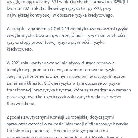
uwzględniając udziały PZU w obu bankach, stanowi ok. 32% (III
kwartał 2021 roku) całkowitego ryzyka Grupy PZU, przy
największej kontrybucji w obszarze ryzyka kredytowego.
W związku z pandemią COVID-19 zidentyfikowano wzrost ryzyka
w wybranych obszarach, w szczególności ryzyka śmiertelności,
ryzyka stopy procentowej, ryzyka płynności i ryzyka
kredytowego.
W 2021 roku kontynuowano inicjatywy służące poprawie
identyfikacji, pomiaru i oceny oraz monitorowania ryzyk
związanych ze zrównoważonym rozwojem, w szczególności ze
zmianami klimatu. Główne ryzyka w tym obszarze to ryzyka
transformacji oraz ryzyka fizyczne, które są zarządzane w ramach
poszczególnych kategorii ryzyk wskazanych w dalszej części
Sprawozdania.
Zgodnie z wytycznymi Komisji Europejskiej dotyczącymi
sprawozdawczości w zakresie informacji niefinansowych ryzyka
transformacji odnoszą się do przejścia gospodarki na
niskoemisyjną i odporną na zmianę klimatu. Ryzyka fizyczne