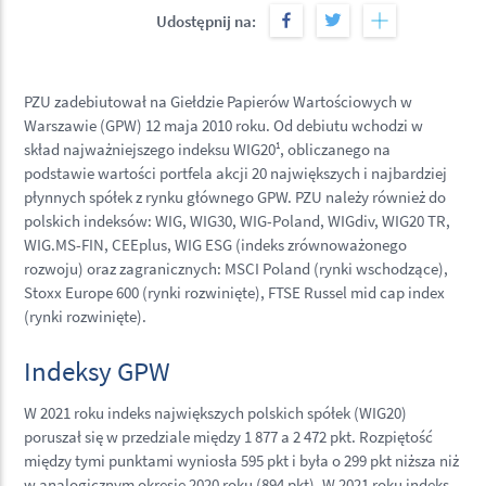
Udostępnij na:
PZU zadebiutował na Giełdzie Papierów Wartościowych w
Warszawie (GPW) 12 maja 2010 roku. Od debiutu wchodzi w
skład najważniejszego indeksu WIG20
1
, obliczanego na
podstawie wartości portfela akcji 20 największych i najbardziej
płynnych spółek z rynku głównego GPW. PZU należy również do
polskich indeksów: WIG, WIG30, WIG-Poland, WIGdiv, WIG20 TR,
WIG.MS-FIN, CEEplus, WIG ESG (indeks zrównoważonego
rozwoju) oraz zagranicznych: MSCI Poland (rynki wschodzące),
Stoxx Europe 600 (rynki rozwinięte), FTSE Russel mid cap index
(rynki rozwinięte).
Indeksy GPW
W 2021 roku indeks największych polskich spółek (WIG20)
poruszał się w przedziale między 1 877 a 2 472 pkt. Rozpiętość
między tymi punktami wyniosła 595 pkt i była o 299 pkt niższa niż
w analogicznym okresie 2020 roku (894 pkt). W 2021 roku indeks