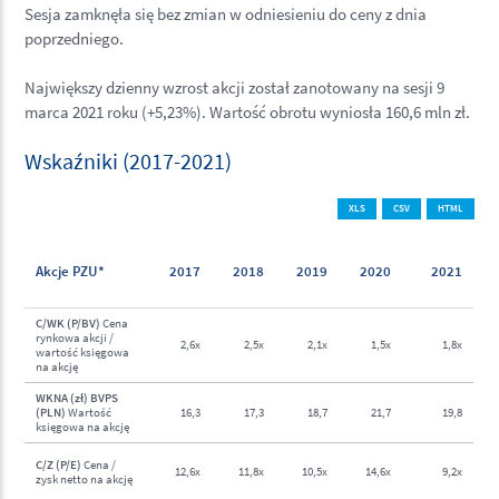
Sesja zamknęła się bez zmian w odniesieniu do ceny z dnia
poprzedniego.
Największy dzienny wzrost akcji został zanotowany na sesji 9
marca 2021 roku (+5,23%). Wartość obrotu wyniosła 160,6 mln zł.
Wskaźniki (2017-2021)
XLS
CSV
HTML
Akcje PZU*
2017
2018
2019
2020
2021
C/WK (P/BV)
Cena
rynkowa akcji /
2,6x
2,5x
2,1x
1,5x
1,8x
wartość księgowa
na akcję
WKNA (zł) BVPS
(PLN)
Wartość
16,3
17,3
18,7
21,7
19,8
księgowa na akcję
C/Z (P/E)
Cena /
12,6x
11,8x
10,5x
14,6x
9,2x
zysk netto na akcję