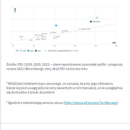
Źródło: PZU (2019, 2020, 2021) – dane raportowane; pozostałe spółki - prognozy
roczne 2021 (Bloomberg); ceny akcji PZU na koniec roku
1
WIG20 jest indeksem typu cenowego, co oznacza, że przy jego obliczaniu
bierze się pod uwagę jedynie ceny zawartych w nim transakcji, a nie uwzględnia
się dochodów z tytułu dywidend
2
Zgodnie z metodologią serwisu stooq (
http://stooq.pl/pomoc/?q=9&s=pzu
)