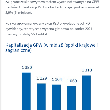
związane ze skokowym wzrostem wycen notowanych na GPW
banków. Udział akcji PZU w obrotach całego parkietu wyniósł
5,9% (6. miejsce).
Po skorygowaniu wyceny akcji PZU o wypłacone od IPO
dywidendy, teoretyczna wycena giełdowa na koniec 2021
roku wyniosłaby 56,1 mld zł.
Kapitalizacja GPW (w mld zł) (spółki krajowe i
zagraniczne)