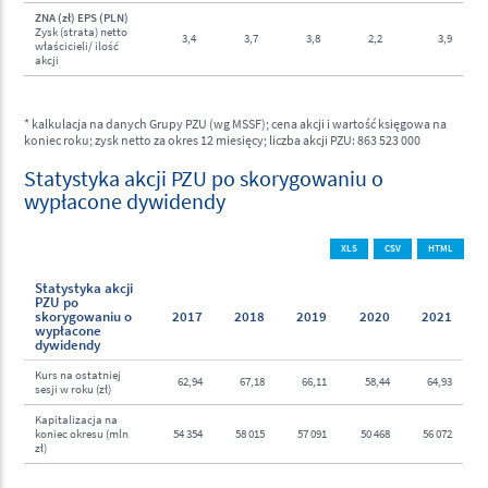
ZNA (zł) EPS (PLN)
Zysk (strata) netto
3,4
3,7
3,8
2,2
3,9
właścicieli/ ilość
akcji
* kalkulacja na danych Grupy PZU (wg MSSF); cena akcji i wartość księgowa na
koniec roku; zysk netto za okres 12 miesięcy; liczba akcji PZU: 863 523 000
Statystyka akcji PZU po skorygowaniu o
wypłacone dywidendy
XLS
CSV
HTML
Statystyka akcji
PZU po
skorygowaniu o
2017
2018
2019
2020
2021
wypłacone
dywidendy
Kurs na ostatniej
62,94
67,18
66,11
58,44
64,93
sesji w roku (zł)
Kapitalizacja na
koniec okresu (mln
54 354
58 015
57 091
50 468
56 072
zł)