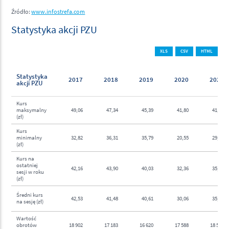
Źródło:
www.infostrefa.com
Statystyka akcji PZU
XLS
CSV
HTML
Statystyka
2017
2018
2019
2020
2021
akcji PZU
Kurs
maksymalny
49,06
47,34
45,39
41,80
41,65
(zł)
Kurs
minimalny
32,82
36,31
35,79
20,55
29,27
(zł)
Kurs na
ostatniej
42,16
43,90
40,03
32,36
35,35
sesji w roku
(zł)
Średni kurs
42,53
41,48
40,61
30,06
35,86
na sesję (zł)
Wartość
obrotów
18 902
17 183
16 620
17 588
18 565