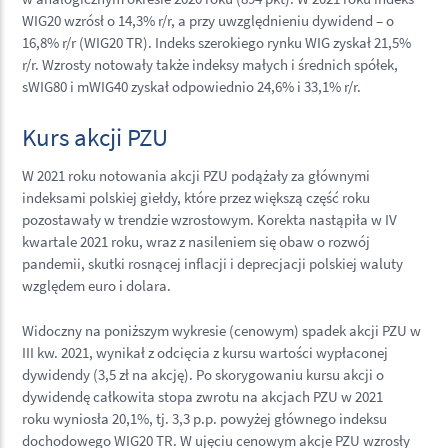
WIG20 wzrósł o 14,3% r/r, a przy uwzględnieniu dywidend – o
16,8% r/r (WIG20 TR). Indeks szerokiego rynku WIG zyskał 21,5%
r/r. Wzrosty notowały także indeksy małych i średnich spółek,
sWIG80 i mWIG40 zyskał odpowiednio 24,6% i 33,1% r/r.
Kurs akcji PZU
W 2021 roku notowania akcji PZU podążały za głównymi
indeksami polskiej giełdy, które przez większą część roku
pozostawały w trendzie wzrostowym. Korekta nastąpiła w IV
kwartale 2021 roku, wraz z nasileniem się obaw o rozwój
pandemii, skutki rosnącej inflacji i deprecjacji polskiej waluty
względem euro i dolara.
Widoczny na poniższym wykresie (cenowym) spadek akcji PZU w
III kw. 2021, wynikał z odcięcia z kursu wartości wypłaconej
dywidendy (3,5 zł na akcję). Po skorygowaniu kursu akcji o
dywidendę całkowita stopa zwrotu na akcjach PZU w 2021
roku wyniosła 20,1%, tj. 3,3 p.p. powyżej głównego indeksu
dochodowego WIG20 TR. W ujęciu cenowym akcje PZU wzrosły