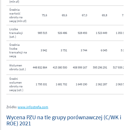
(mln zł)
Średnia
wartość
75,6
69,6
67,0
69,8
73,9
obrotu na
sesję (mln zł)
Liczba
transakcji
985 515
926 486
928 493
1 523 449
1 353 198
(szt.)
Średnia
liczba
3 942
3 751
3 744
6 045
5 391
transakcji na
sesję
Wolumen
448 832 864
415 380 500
408 999 167
595 296 291
517 939 229
obrotu (szt.)
Średni
wolumen
1 795 331
1 681 702
1 649 190
2 362 287
2 063 503
obrotu na
sesję (szt.)
Źródło:
www.infostrefa.com
Wycena PZU na tle grupy porównawczej (C/WK i
ROE) 2021